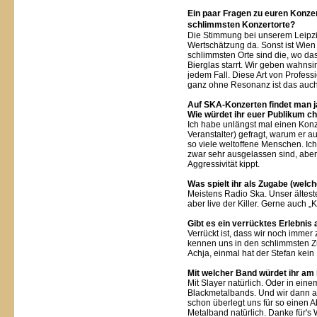
Ein paar Fragen zu euren Konze
schlimmsten Konzertorte?
Die Stimmung bei unserem Leipzi
Wertschätzung da. Sonst ist Wien 
schlimmsten Orte sind die, wo da
Bierglas starrt. Wir geben wahnsi
jedem Fall. Diese Art von Professi
ganz ohne Resonanz ist das auch
Auf SKA-Konzerten findet man ja
Wie würdet ihr euer Publikum ch
Ich habe unlängst mal einen Konz
Veranstalter) gefragt, warum er a
so viele weltoffene Menschen. Ic
zwar sehr ausgelassen sind, aber
Aggressivität kippt.
Was spielt ihr als Zugabe (welc
Meistens Radio Ska. Unser ältestes
aber live der Killer. Gerne auch „
Gibt es ein verrücktes Erlebnis 
Verrückt ist, dass wir noch immer
kennen uns in den schlimmsten Z
Achja, einmal hat der Stefan kein 
Mit welcher Band würdet ihr am
Mit Slayer natürlich. Oder in eine
Blackmetalbands. Und wir dann als
schon überlegt uns für so einen A
Metalband natürlich. Danke für's 