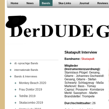
Home
News
Bands
Ska-Links
Journal
Reviews
Skatapult Interview
B
andname:
Skatapult
dt.-sprachige Bands
Mitglieder
(Instrumentenzuordnung):
internationale Bands
Stanislaus Plügel: Gesang,
Gitarre -
Johannes Gschweidl:
Bands & Interviews
Gesang, Gitarre -
Stefan
Schwartz: Schlagzeug -
Maša
Monkey Beach 2020
Marković: Bass -
Tümay
Frau Doktor 2019
Capraz: Posaune -
Konstanze
Merkl:
Saxophon -
Martin
Tetrête 2019
Brandstetter: Trompete
Skatacombo 2019
Durchschnittsalter:
26