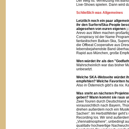
Der Weg ist: Vernetzung mit Bands
Live-Shows spielen. Dann wird d
Schließlich was Allgemeines
Letztlich noch ein paar allgeme
ihr den Surfern/Ska-People bes
abgesehen von euren eigenen ;-
Arevo aus Wien machen großarti
Conspiracy ist der Name Program
fantastischen Balkan-Ska, Super
die Offbeat Cooperative aus Dres
lebensbejahendste Band überhaup
Rapid aus München, große Empfehlu
Wen würdet ihr als den "Godfat
Wahrscheinlich war das bisher Man
unbesetzt.
Welche SKA-Webseite würdet ih
empfehlen? Welche Favoriten ha
Also in Österreich gibt’s da nix.
Was steht an nächsten Projekte
geben? Wann kommt sie raus u
Zwei Touren durch Deutschland w
voraussichtlich nach Bayern, Th
drehen außerdem noch ein Musikv
Sachen“. Im Herbst/Winter geht’s
Recording los. Wir sind außerde
„Viennatmosphere“, unbedingt a
qualitativ hochwertige Nachwuchsm