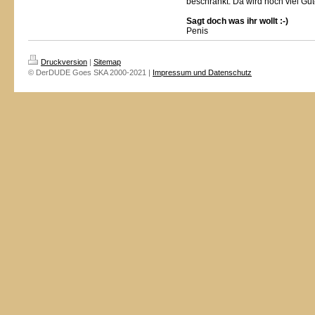
beschränkt. Da wird noch viel G
Sagt doch was ihr wollt :-)
Penis
Druckversion
|
Sitemap
© DerDUDE Goes SKA 2000-2021 |
Impressum und Datenschutz