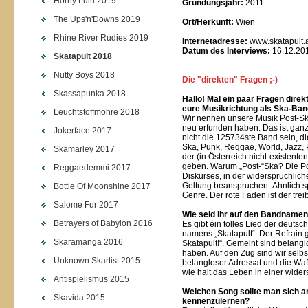
Horny Lulu 2019
Gründungsjahr:
2011
The Ups'n'Downs 2019
Ort/Herkunft:
Wien
Rhine River Rudies 2019
Internetadresse:
www.skatapult.
Datum des Interviews:
16.12.20
Skatapult 2018
__________________________
Nutty Boys 2018
Die "direkten" Fragen ;-)
Skassapunka 2018
Hallo! Mal ein paar Fragen direk
eure Musikrichtung als Ska-Ban
Leuchtstoffmöhre 2018
Wir nennen unsere Musik Post-Ska
neu erfunden haben. Das ist ganz
Jokerface 2017
nicht die 125734ste Band sein, d
Ska, Punk, Reggae, World, Jazz, P
Skamarley 2017
der (in Österreich nicht-existent
geben. Warum „Post-“Ska? Die Po
Reggaedemmi 2017
Diskurses, in der widersprüchli
Geltung beanspruchen. Ähnlich sp
Bottle Of Moonshine 2017
Genre. Der rote Faden ist der trei
Salome Fur 2017
Wie seid ihr auf den Bandnam
Betrayers of Babylon 2016
Es gibt ein tolles Lied der deu
namens „Skatapult“. Der Refrain g
Skaramanga 2016
Skatapult!“. Gemeint sind belang
haben. Auf den Zug sind wir selbs
Unknown Skartist 2015
belangloser Adressat und die Waf
wie halt das Leben in einer widers
Antispielismus 2015
Welchen Song sollte man sich 
Skavida 2015
kennenzulernen?