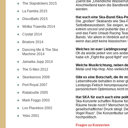
Zuerst die „Unendliche Wasserrut
The Slapstickers 2015
Anschließend kann die Bandbreit
werden.
La Familia 2015
Hat euch eine Ska-Band /Ska-Pe
DiscoBalls 2015
Die „großen“ Skabands wie Ska
Selbstbewusstsein. Sie zeigen, w
Wotka Trawolta 2014
extrem uncool und pubertär das z
und das Farin Urlaub Racing Tea
Crystal 2014
Bands. Vor allem in Hinblick auf
wenn das jetzt keine klassischen
Briatore 2014
Welches ist euer Lieblingssong/
Dancing Me & The Ska
Oh da würde jede/r von uns ander
Machine 2014
habe ich „Fight the good fight“ vo
Jamaika Jupp 2014
Welche Musikrichtung, neben d
Metal und Hip-Hop. Also vielleich
The G Men 2012
Skankaroos 2009
Gibt es eine Botschaft, die ihr m
Lebensfreude behalten in einer gl
Port Royal 2007
Leistungs-Fetisch herumposaunen
persönlichem Optimismus nicht i
Ratatouille 2005
Hat SKA für euch auch eine pol
Mark Foggo 2003
Ska-Konzerte schaffen Räume für
Räume heute noch? Menschen br
Los Placebos 2002
gesellschaftlicher Druck steigt. 
Vogel Raus“. Die Konzertkultur u
Yebo 2001
hochpolitisch.
Fragen zu Konzerten