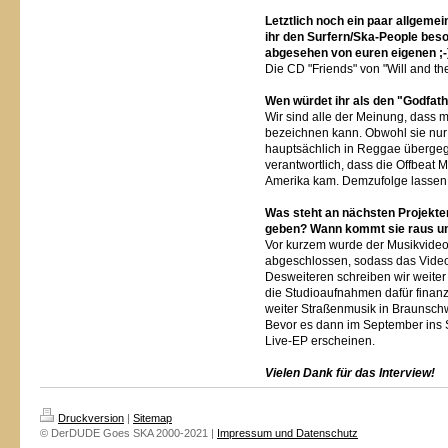
Letztlich noch ein paar allgeme
ihr den Surfern/Ska-People bes
abgesehen von euren eigenen ;-
Die CD "Friends" von "Will and th
Wen würdet ihr als den "Godfat
Wir sind alle der Meinung, dass m
bezeichnen kann. Obwohl sie nu
hauptsächlich in Reggae übergeg
verantwortlich, dass die Offbeat
Amerika kam. Demzufolge lassen si
Was steht an nächsten Projekte
geben? Wann kommt sie raus u
Vor kurzem wurde der Musikvide
abgeschlossen, sodass das Video b
Desweiteren schreiben wir weiter
die Studioaufnahmen dafür finan
weiter Straßenmusik in Braunschw
Bevor es dann im September ins S
Live-EP erscheinen.
Vielen Dank für das Interview!
Druckversion
|
Sitemap
© DerDUDE Goes SKA 2000-2021 |
Impressum und Datenschutz