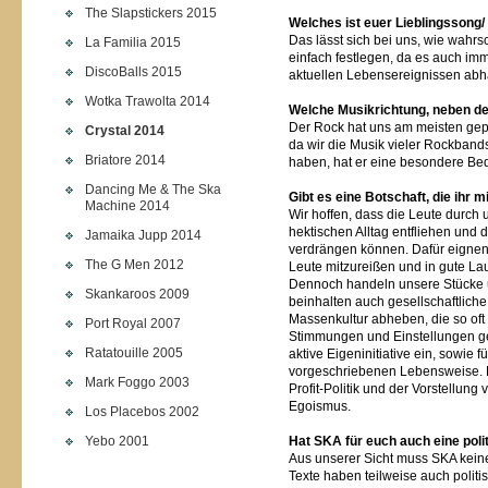
The Slapstickers 2015
Welches ist euer Lieblingssong/
Das lässt sich bei uns, wie wahrs
La Familia 2015
einfach festlegen, da es auch im
DiscoBalls 2015
aktuellen Lebensereignissen abhä
Wotka Trawolta 2014
Welche Musikrichtung, neben d
Der Rock hat uns am meisten geprä
Crystal 2014
da wir die Musik vieler Rockban
Briatore 2014
haben, hat er eine besondere Bed
Dancing Me & The Ska
Gibt es eine Botschaft, die ihr m
Machine 2014
Wir hoffen, dass die Leute durch
hektischen Alltag entfliehen und 
Jamaika Jupp 2014
verdrängen können. Dafür eignen 
The G Men 2012
Leute mitzureißen und in gute La
Dennoch handeln unsere Stücke u
Skankaroos 2009
beinhalten auch gesellschaftlich
Massenkultur abheben, die so of
Port Royal 2007
Stimmungen und Einstellungen gef
Ratatouille 2005
aktive Eigeninitiative ein, sowie 
vorgeschriebenen Lebensweise. 
Mark Foggo 2003
Profit-Politik und der Vorstellung 
Egoismus.
Los Placebos 2002
Yebo 2001
Hat SKA für euch auch eine pol
Aus unserer Sicht muss SKA kein
Texte haben teilweise auch politis