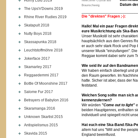
Horny Lulu 2019
Newcomer Crystal aus
Datum des
Braunschweig
The Ups'n'Downs 2019
__________________________
Die "direkten" Fragen ;-):
Rhine River Rudies 2019
Skatapult 2018
Hallo! Mal ein paar Fragen direk
eure Musikrichtung als Ska-Ban
Nutty Boys 2018
Unser Musikstil ist sehr charakteri
hauptsächlich aus den Genres R
Skassapunka 2018
er auch sehr stark Rock und Pop b
Leuchtstoffmöhre 2018
unserer Musik "einzufangen". Die
Reggae kommt dabei sehr zum T
Jokerface 2017
Wie seid ihr auf den Bandnam
Skamarley 2017
Wir haben einfach überlegt und pl
Reggaedemmi 2017
den Raum geworfen. Im Nachhinein
hatte. Sicher ist aber, dass der N
Bottle Of Moonshine 2017
feststand.
Salome Fur 2017
Welchen Song sollte man sich 
Betrayers of Babylon 2016
kennenzulernen?
Wir würden
"Come out to light"
e
Skaramanga 2016
beiden Hauptgenres, enthalten si
individuell und spiegelt nicht un
Unknown Skartist 2015
Hat euch eine Ska-Band /Ska-Pe
Antispielismus 2015
allem hat uns "Will and the peop
Skavida 2015
England beeinflusst.