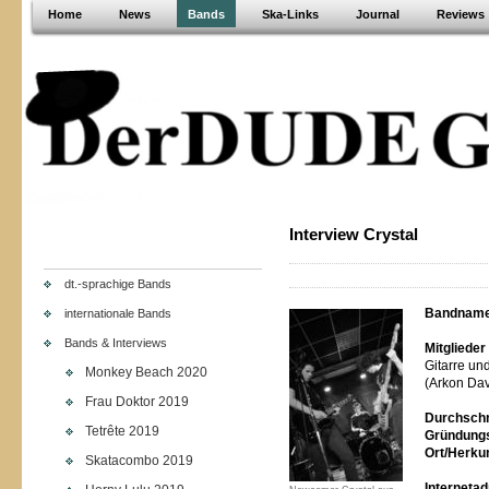
Home
News
Bands
Ska-Links
Journal
Reviews
Interview Crystal
dt.-sprachige Bands
Bandname
internationale Bands
Bands & Interviews
Mitgliede
Gitarre un
Monkey Beach 2020
(Arkon Dav
Frau Doktor 2019
Durchschni
Tetrête 2019
Gründungs
Ort/Herkun
Skatacombo 2019
Interneta