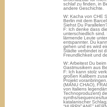
schlaf zu finden, in B
andere Geschichte.
W: Kacha von CHE S
Berlin mit dem Barcel
Siehst Du Parallelen
F: Ich denke dass di
unterschiedlich sind.
lärmende Leute unterw
entspannter. Du kanns
gehen und es wird ei
Städte verbindet ist di
Freundlichkeit und d
W: Arbeitest Du beim
Gastmusikern aus Be
F: Ich kann stolz ver
großen Kalibern zusa
Projekt voranbring
(MANU CHAO), FRA
von Italiens legendär
Technoproduzent) de
synths/sequences/tur
katalanischer Schl
“HURRICANE” HER