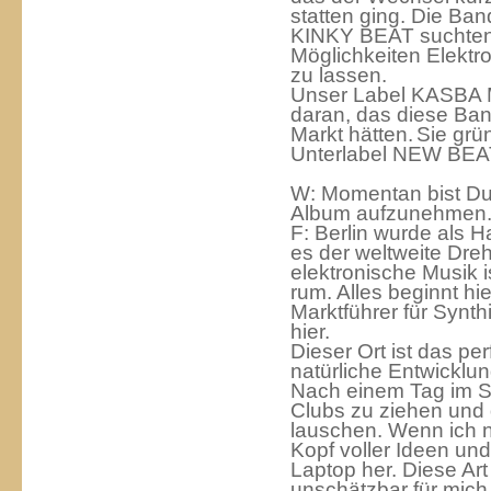
statten ging. Die Ba
KINKY BEAT suchten
Möglichkeiten Elektro
zu lassen.
Unser Label KASBA M
daran, das diese Ba
Markt hätten.
Sie grü
Unterlabel NEW BEA
W: Momentan bist Du 
Album aufzunehmen. G
F: Berlin wurde als H
es der weltweite Dre
elektronische Musik 
rum. Alles beginnt hi
Marktführer für Synt
hier.
Dieser Ort ist das per
natürliche Entwicklu
Nach einem Tag im St
Clubs zu ziehen und
lauschen. Wenn ich 
Kopf voller Ideen und
Laptop her. Diese Art 
unschätzbar für mich.