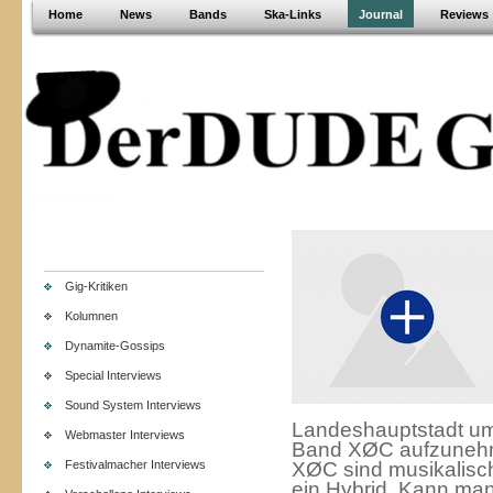
Home
News
Bands
Ska-Links
Journal
Reviews
Gig-Kritiken
Kolumnen
Dynamite-Gossips
Special Interviews
Sound System Interviews
Landeshauptstadt um
Webmaster Interviews
Band XØC aufzuneh
Festivalmacher Interviews
XØC sind musikalisch
ein Hybrid. Kann man