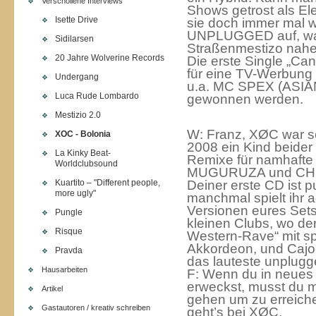
Verschollene Interviews
Shows getrost als El
Isette Drive
sie doch immer mal w
UNPLUGGED auf, was
Sidilarsen
Straßenmestizo nah
20 Jahre Wolverine Records
Die erste Single „C
für eine TV-Werbung 
Undergang
u.a. MC SPEX (AS
Luca Rude Lombardo
gewonnen werden.
Mestizio 2.0
W: Franz, XØC war s
XOC - Bolonia
2008 ein Kind beide
La Kinky Beat-
Remixe für namhafte
Worldclubsound
MUGURUZA und CHE 
Kuartito – "Different people,
Deiner erste CD ist p
more ugly"
manchmal spielt ihr 
Versionen eures Sets
Pungle
kleinen Clubs, wo de
Risque
Western-Rave“ mit sp
Akkordeon, und Cajon
Pravda
das lauteste unplugg
Hausarbeiten
F: Wenn du in neues
erweckst, musst du
Artikel
gehen um zu erreiche
Gastautoren / kreativ schreiben
geht’s bei XØC.