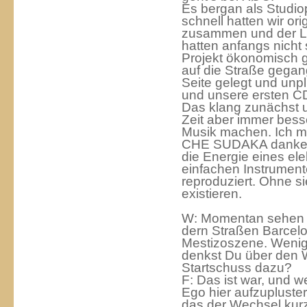
Es bergan als Studio
schnell hatten wir ori
zusammen und der Li
hatten anfangs nicht 
Projekt ökonomisch g
auf die Straße gegan
Seite gelegt und unpl
und unsere ersten CD
Das klang zunächst u
Zeit aber immer bess
Musik machen. Ich m
CHE SUDAKA danken,
die Energie eines ele
einfachen Instrument
reproduziert. Ohne s
existieren.
W: Momentan sehen 
dern Straßen Barcelo
Mestizoszene. Wenige
denkst Du über den 
Startschuss dazu?
F: Das ist war, und 
Ego hier aufzupluster
das der Wechsel kur