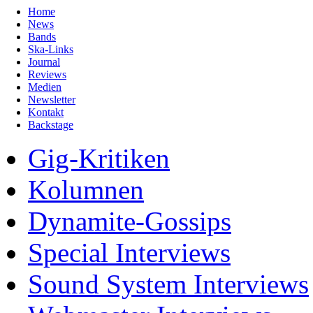
Home
News
Bands
Ska-Links
Journal
Reviews
Medien
Newsletter
Kontakt
Backstage
Gig-Kritiken
Kolumnen
Dynamite-Gossips
Special Interviews
Sound System Interviews