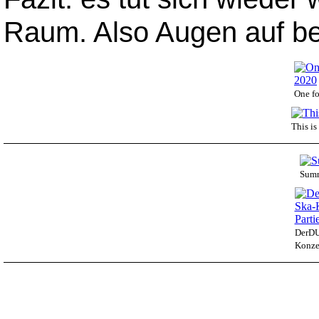
Raum. Also Augen auf be
One fo
This i
Summ
DerDU
Konzer