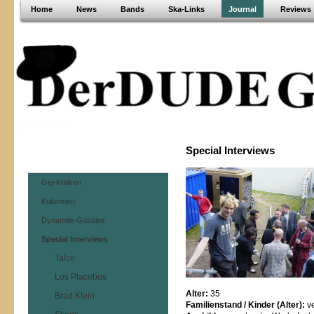
Home
News
Bands
Ska-Links
Journal
Reviews
Special Interviews
Gig-Kritiken
Kolumnen
Dynamite-Gossips
Special Interviews
Talco
Los Placebos
Alter:
35
Brad Klein
Familienstand / Kinder (Alter):
ve