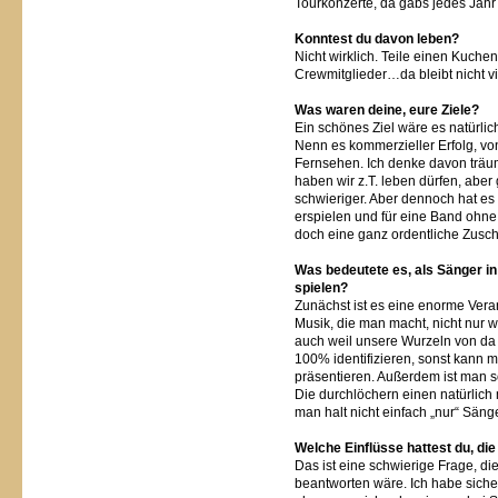
Tourkonzerte, da gabs jedes Jahr
Konntest du davon leben?
Nicht wirklich. Teile einen Kuch
Crewmitglieder…da bleibt nicht vi
Was waren deine, eure Ziele?
Ein schönes Ziel wäre es natürli
Nenn es kommerzieller Erfolg, vo
Fernsehen. Ich denke davon träu
haben wir z.T. leben dürfen, aber
schwieriger. Aber dennoch hat es 
erspielen und für eine Band ohn
doch eine ganz ordentliche Zusch
Was bedeutete es, als Sänger i
spielen?
Zunächst ist es eine enorme Ver
Musik, die man macht, nicht nur 
auch weil unsere Wurzeln von da
100% identifizieren, sonst kann m
präsentieren. Außerdem ist man so
Die durchlöchern einen natürlich 
man halt nicht einfach „nur“ Sänge
Welche Einflüsse hattest du, di
Das ist eine schwierige Frage, di
beantworten wäre. Ich habe sicher