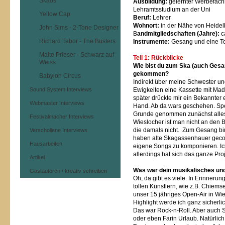
Skaos
Ausbildung:
gelernter Werbefac
Lehramtsstudium an der Uni
Yellow Cap
Beruf:
Lehrer
Wohnort:
in der Nähe von Heidel
John Sims - 2-Tone Designer
B
andmitgliedschaften (Jahre):
c
Richard Tabor - The Busters
Instrumente:
Gesang und eine To
Malte Prieser - Schwarz auf
Teil 1: Rückblicke
Weiss
Wie bist du zum Ska (auch Gesa
gekommen?
Babylon Circus
Indirekt über meine Schwester und
Sound System Interviews
Ewigkeiten eine Kassette mit Mad
später drückte mir ein Bekannter e
Webmaster Interviews
Hand. Ab da wars geschehen. Spec
Grunde genommen zunächst alles 
Festivalmacher Interviews
Wieslocher ist man nicht an den 
die damals nicht. Zum Gesang bi
Verschollene Interviews
haben alte Skagassenhauer geco
Hausarbeiten
eigene Songs zu komponieren. Ic
allerdings hat sich das ganze Pro
Artikel
Was war dein musikalisches und
Gastautoren / kreativ schreiben
Oh, da gibt es viele. In Erinnerun
tollen Künstlern, wie z.B. Chiems
unser 15 jähriges Open-Air in Wie
Highlight werde ich ganz sicherli
Das war Rock-n-Roll. Aber auch 
oder eben Farin Urlaub. Natürli