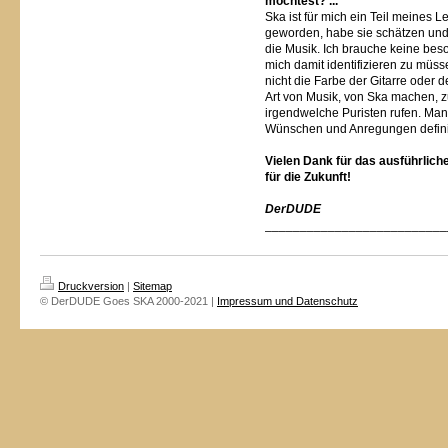
möchtest? ...
Ska ist für mich ein Teil meines L
geworden, habe sie schätzen und 
die Musik. Ich brauche keine bes
mich damit identifizieren zu müss
nicht die Farbe der Gitarre oder d
Art von Musik, von Ska machen, zu
irgendwelche Puristen rufen. Ma
Wünschen und Anregungen defini
Vielen Dank für das ausführlich
für die Zukunft!
DerDUDE
__________________________
Druckversion
|
Sitemap
© DerDUDE Goes SKA 2000-2021 |
Impressum und Datenschutz