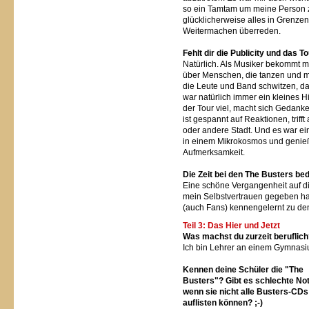
so ein Tamtam um meine Person z
glücklicherweise alles in Grenze
Weitermachen überreden.
Fehlt dir die Publicity und das T
Natürlich. Als Musiker bekommt m
über Menschen, die tanzen und mi
die Leute und Band schwitzen, da
war natürlich immer ein kleines 
der Tour viel, macht sich Gedanke
ist gespannt auf Reaktionen, triff
oder andere Stadt. Und es war ei
in einem Mikrokosmos und genießt
Aufmerksamkeit.
Die Zeit bei den The Busters bede
Eine schöne Vergangenheit auf die
mein Selbstvertrauen gegeben hat
(auch Fans) kennengelernt zu den
Teil 3: Das Hier und Jetzt
Was machst du zurzeit beruflic
Ich bin Lehrer an einem Gymnasi
Kennen deine Schüler die "The
Busters"? Gibt es schlechte No
wenn sie nicht alle Busters-CDs
auflisten können? ;-)