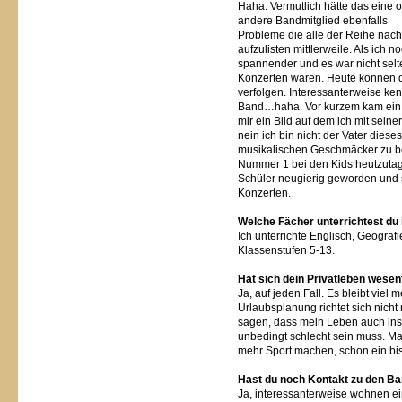
Haha. Vermutlich hätte das eine 
andere Bandmitglied ebenfalls
Probleme die alle der Reihe nach
aufzulisten mittlerweile. Als ich n
spannender und es war nicht selt
Konzerten waren. Heute können d
verfolgen. Interessanterweise ke
Band…haha. Vor kurzem kam ein S
mir ein Bild auf dem ich mit sein
nein ich bin nicht der Vater diese
musikalischen Geschmäcker zu bee
Nummer 1 bei den Kids heutzutag
Schüler neugierig geworden und s
Konzerten.
Welche Fächer unterrichtest du 
Ich unterrichte Englisch, Geografi
Klassenstufen 5-13.
Hat sich dein Privatleben wesen
Ja, auf jeden Fall. Es bleibt viel 
Urlaubsplanung richtet sich nich
sagen, dass mein Leben auch ins
unbedingt schlecht sein muss. Ma
mehr Sport machen, schon ein bis
Hast du noch Kontakt zu den B
Ja, interessanterweise wohnen ein 