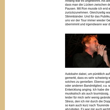
Anfang war es ungewohnt. Als all
dass man die Lücken zwischen de
Pausen. Mit Ron musste ich erst 
zurückzunehmen. Gleichzeitig war
Stimmbänder. Und für das Publi
uns vor der Tour immer wieder G
übernimmt und irgendwann war da
Autobahn dabei, um pünktlich auf
gemerkt, dass es sehr schwierig 
solches zu genießen. Ebenso gab
oder anderen Bandmitglied, v.a.
Entwicklung anging. Ich habe di
musikalisch als auch tourmässig, 
leider für mich sehr wenig geänd
Stress, den ich mir durch die Dop
so kam auch kurz nach Tourende f
abzutreten. Es war mir auch wic