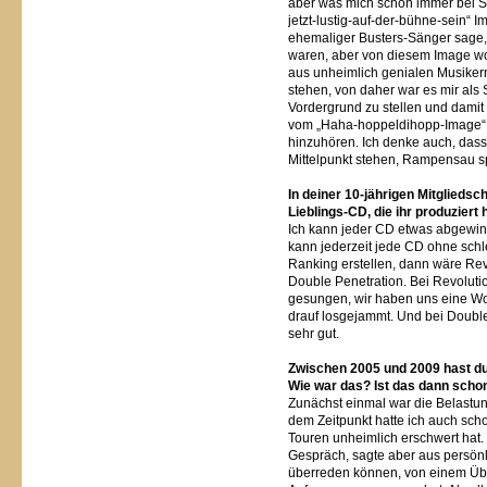
aber was mich schon immer bei Sk
jetzt-lustig-auf-der-bühne-sein“ Im
ehemaliger Busters-Sänger sage, 
waren, aber von diesem Image wo
aus unheimlich genialen Musikern
stehen, von daher war es mir als 
Vordergrund zu stellen und damit
vom „Haha-hoppeldihopp-Image“ 
hinzuhören. Ich denke auch, dass
Mittelpunkt stehen, Rampensau sp
In deiner 10-jährigen Mitgliedsc
Lieblings-CD, die ihr produziert 
Ich kann jeder CD etwas abgewin
kann jederzeit jede CD ohne schl
Ranking erstellen, dann wäre Re
Double Penetration. Bei Revoluti
gesungen, wir haben uns eine Wo
drauf losgejammt. Und bei Double 
sehr gut.
Zwischen 2005 und 2009 hast 
Wie war das? Ist das dann sch
Zunächst einmal war die Belastung
dem Zeitpunkt hatte ich auch sch
Touren unheimlich erschwert hat.
Gespräch, sagte aber aus persönl
überreden können, von einem Üb