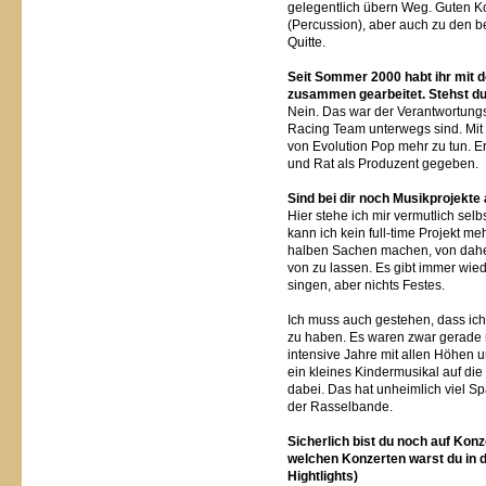
gelegentlich übern Weg. Guten Ko
(Percussion), aber auch zu den b
Quitte.
Seit Sommer 2000 habt ihr mit d
zusammen gearbeitet. Stehst du 
Nein. Das war der Verantwortungs
Racing Team unterwegs sind. Mit F
von Evolution Pop mehr zu tun. 
und Rat als Produzent gegeben.
Sind bei dir noch Musikprojekte
Hier stehe ich mir vermutlich sel
kann ich kein full-time Projekt me
halben Sachen machen, von daher
von zu lassen. Es gibt immer wied
singen, aber nichts Festes.
Ich muss auch gestehen, dass ic
zu haben. Es waren zwar gerade 
intensive Jahre mit allen Höhen u
ein kleines Kindermusikal auf die
dabei. Das hat unheimlich viel 
der Rasselbande.
Sicherlich bist du noch auf Kon
welchen Konzerten warst du in d
Hightlights)