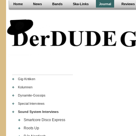
Home
News
Bands
Ska-Links
Journal
Reviews
Gig-Kritiken
Kolumnen
Dynamite-Gossips
Special Interviews
Sound System Interviews
Smartcore Disco Express
Roots Up