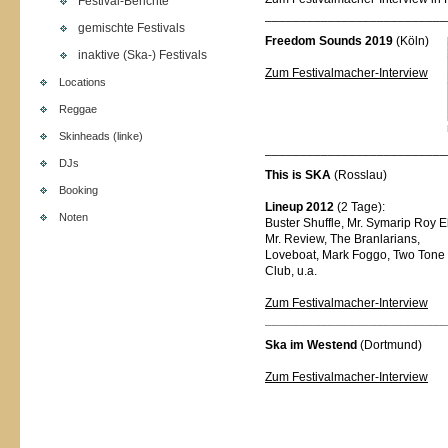
Festival-Berichte
______ ___________________
gemischte Festivals
Freedom Sounds 2019
(Köln)
inaktive (Ska-) Festivals
Zum Festivalmacher-Interview
Locations
Reggae
Skinheads (linke)
______ ___________________
DJs
This is SKA
(Rosslau)
Booking
Lineup 2012
(2 Tage):
Noten
Buster Shuffle, Mr. Symarip Roy El
Mr. Review, The Branlarians,
Loveboat, Mark Foggo, Two Tone
Club, u.a.
Zum Festivalmacher-Interview
__________________________
Ska im Westend
(Dortmund)
Zum Festivalmacher-Interview