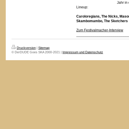
Jahr in
Lineup:
Caroloregians, The Nicks, Mas
Skambomambo, The Sketchers
Zum Festivalmacher-Interview
_________________________
Druckversion
|
Sitemap
© DerDUDE Goes SKA 2000-2021 |
Impressum und Datenschutz