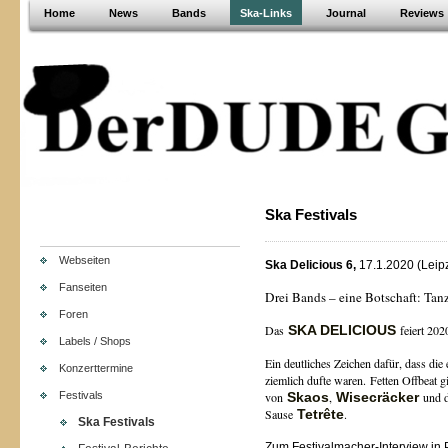
Home
News
Bands
Ska-Links
Journal
Reviews
Ska Festivals
Webseiten
Ska Delicious 6,
17.1.2020 (Leip
Fanseiten
Drei Bands – eine Botschaft: Tanz
Foren
Das
SKA DELICIOUS
feiert 202
Labels / Shops
Ein deutliches Zeichen dafür, dass die
Konzerttermine
ziemlich dufte waren.
Fetten Offbeat g
Festivals
von
Skaos
,
Wisecräcker
und d
Sause
Tetrête
.
Ska Festivals
Zum Festivalmacher-Interview in