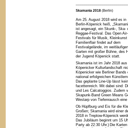
______ ___________________
Skamania 2018
(Berlin)
Am 25. August 2018 wird es in
Berlin-Köpenick heiß, „Skamani
ist angesagt, ein Skunk-, Ska-
Reggae-Festival. Das Open Air-
Festivals für Musik, Kleinkunst
Familienflair findet auf dem
Festivalgelände, im weitläufige
Garten mit großer Bühne, des 
der Jugend Köpenick statt.
Skamania ist im Jahr 2018 aus 
Köpenicker Kultur­­land­schaft 
Köpenicker wie Berliner Bands
national erfolgreichen Künstl
Das geplante Line-Up lässt kei
facettenreich. Mit dabei sind: Di
und Les Calcatoggios. Zudem ver
Skapunk-Band Green Means Go w
Westarp von Tiefenrausch eine 
Ob Hüpfburg und Eis für die Kl
Großen; Skamania wird einer d
2018 in Treptow-Köpenick werd
Das Jubiläum beginnt um 15 Uhr
Party ab 22:30 Uhr.)
Die Karten