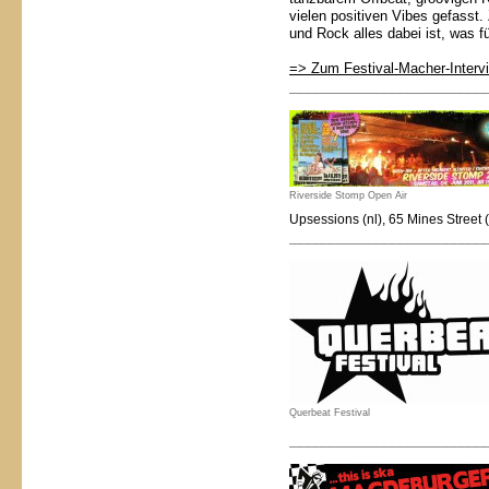
vielen positiven Vibes gefasst.
und Rock alles dabei ist, was f
=> Zum Festival-Macher-Interv
__________________________
Riverside Stomp Open Air
Upsessions (nl), 65 Mines Street 
__________________________
Querbeat Festival
__________________________