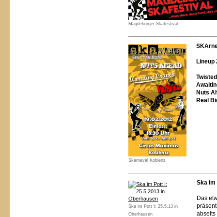
Magdeburger Skafestival
__________________________
SKArne
Lineup 
Twisted
Awaiti
Nuts A
Real Bi
Skarneval Koblenz
__________________________
Ska im 
Das etw
präsen
Ska im Pott I: 25.5.13 in
abseits
Oberhausen