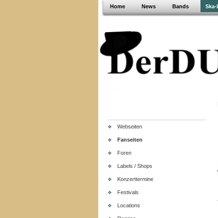
Home
News
Bands
Ska-
Webseiten
Fanseiten
Foren
Labels / Shops
Konzerttermine
Festivals
Locations