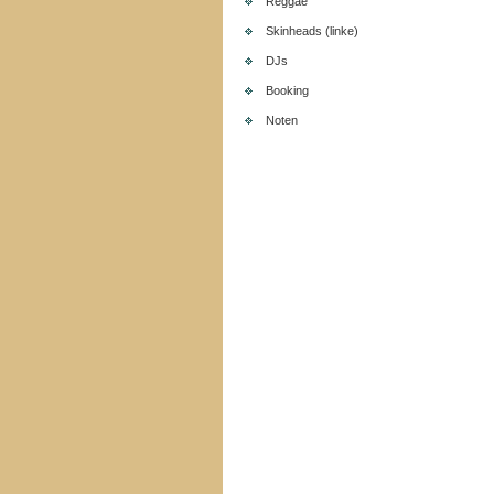
Reggae
Skinheads (linke)
DJs
Booking
Noten