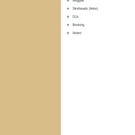
Reggae
Skinheads (linke)
DJs
Booking
Noten