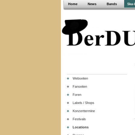
Home
News
Bands
Ska-
Webseiten
Fanseiten
Foren
Labels / Shops
Konzerttermine
Festivals
Locations