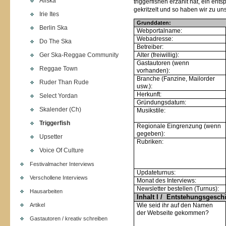
Allska
triggerfishen erzählt hat, ein en
gekritzelt und so haben wir zu 
Irie Ites
Grunddaten:
Berlin Ska
Webportalname:
Webadresse:
Do The Ska
Betreiber:
Ger Ska-Reggae Community
Alter (freiwillig):
Gastautoren (wenn
Reggae Town
vorhanden):
Branche (Fanzine, Mailorder
Ruder Than Rude
usw.):
Herkunft:
Select Yordan
Gründungsdatum:
Skalender (Ch)
Musikstile:
Triggerfish
Regionale Eingrenzung (wenn
gegeben):
Upsetter
Rubriken:
Voice Of Culture
Festivalmacher Interviews
Updateturnus:
Verschollene Interviews
Monat des Interviews:
Newsletter bestellen (Turnus):
Hausarbeiten
Inhalt I / Entstehungsgeschi
Artikel
Wie seid ihr auf den Namen
der Webseite gekommen?
Gastautoren / kreativ schreiben