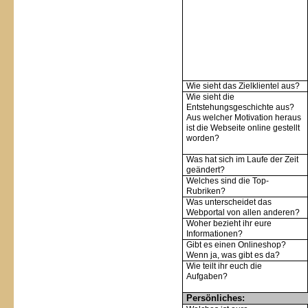
Wie sieht das Zielklientel aus?
Wie sieht die
Entstehungsgeschichte aus?
Aus welcher Motivation heraus
ist die Webseite online gestellt
worden?
Was hat sich im Laufe der Zeit
geändert?
Welches sind die Top-
Rubriken?
Was unterscheidet das
Webportal von allen anderen?
Woher bezieht ihr eure
Informationen?
Gibt es einen Onlineshop?
Wenn ja, was gibt es da?
Wie teilt ihr euch die
Aufgaben?
Persönliches: