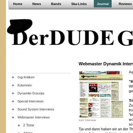
Home
News
Bands
Ska-Links
Journal
Reviews
Webmaster Dynamik Inter
Au
Gig-Kritiken
"M
Kolumnen
Wi
g
Dynamite-Gossips
Tr
Special Interviews
Zu
Sound System Interviews
tr
"t
Webmaster Interviews
wo
zum Interview
so
2 Tone
Tja und dann haben wir an der Th