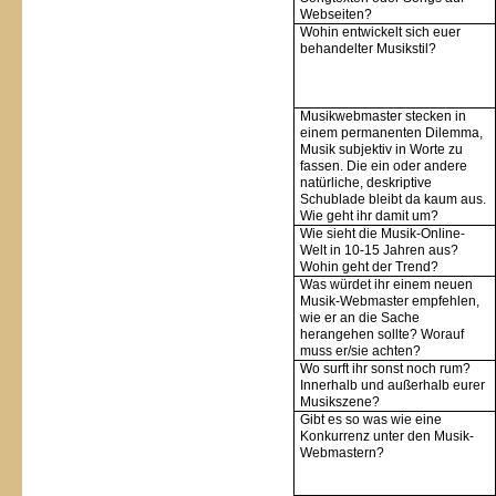
Webseiten?
Wohin entwickelt sich euer
behandelter Musikstil?
Musikwebmaster stecken in
einem permanenten Dilemma,
Musik subjektiv in Worte zu
fassen. Die ein oder andere
natürliche, deskriptive
Schublade bleibt da kaum aus.
Wie geht ihr damit um?
Wie sieht die Musik-Online-
Welt in 10-15 Jahren aus?
Wohin geht der Trend?
Was würdet ihr einem neuen
Musik-Webmaster empfehlen,
wie er an die Sache
herangehen sollte? Worauf
muss er/sie achten?
Wo surft ihr sonst noch rum?
Innerhalb und außerhalb eurer
Musikszene?
Gibt es so was wie eine
Konkurrenz unter den Musik-
Webmastern?