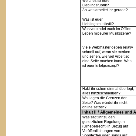
Welches ist eure
Lieblingsrubrik?
An was arbeitet ihr gerade?
Was ist euer
Lieblingsmusikstil?
Was verbindet euch im Offline-
Leben mit eurer Musikszene?
Viele Webmaster geben relativ
schnell auf, wenn sie merken
und sehen, wie viel Arbeit so
eine Seite machen kann. Was
ist euer Erfolgsrezept?
Habt ihr schon einmal überlegt,
alles hinzuschmeißen?
Wo liegen die Grenzen der
Seite? Was würdet ihr nicht
online setzen?
Inhalt II / Allgemeines und A
Was sagt ihr zu den
gesetzlichen Regelungen
(Urheberrecht) in Bezug auf
Veröffentlichungen von
Songtexten oder Songs auf