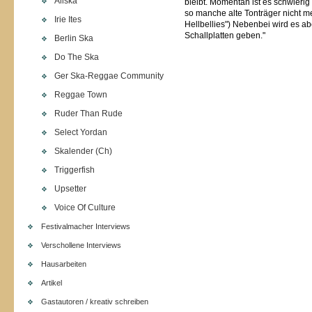
Allska
bleibt. Momentan ist es schwieri
so manche alte Tonträger nicht me
Irie Ites
Hellbellies") Nebenbei wird es a
Schallplatten geben."
Berlin Ska
Do The Ska
Ger Ska-Reggae Community
Reggae Town
Ruder Than Rude
Select Yordan
Skalender (Ch)
Triggerfish
Upsetter
Voice Of Culture
Festivalmacher Interviews
Verschollene Interviews
Hausarbeiten
Artikel
Gastautoren / kreativ schreiben