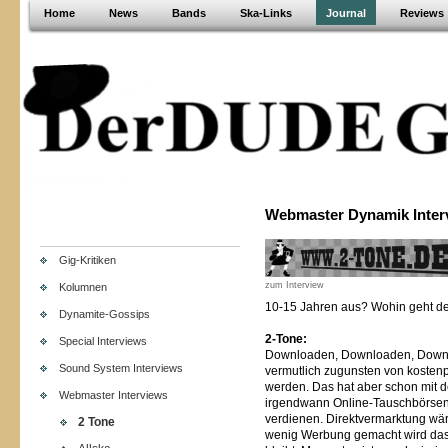
Home
News
Bands
Ska-Links
Journal
Reviews
Webmaster Dynamik Inter
Gig-Kritiken
zum Interview
Kolumnen
10-15 Jahren aus? Wohin geht d
Dynamite-Gossips
2-Tone:
Special Interviews
Downloaden, Downloaden, Downlo
Sound System Interviews
vermutlich zugunsten von kosten
werden. Das hat aber schon mit d
Webmaster Interviews
irgendwann Online-Tauschbörsen m
verdienen. Direktvermarktung wär
2 Tone
wenig Werbung gemacht wird das