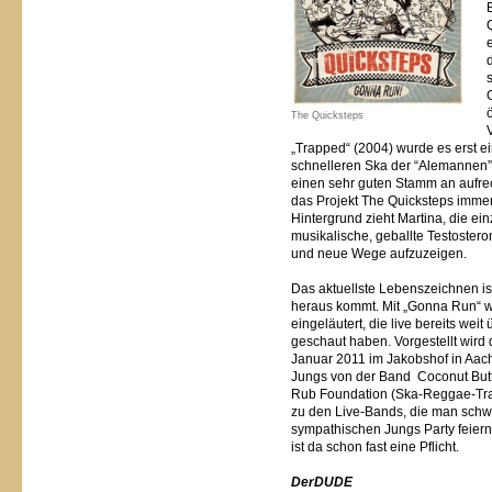
The Quicksteps
„Trapped“ (2004) wurde es erst ei
schnelleren Ska der “Alemannen”.
einen sehr guten Stamm an aufre
das Projekt The Quicksteps immer
Hintergrund zieht Martina, die ei
musikalische, geballte Testoster
und neue Wege aufzuzeigen.
Das aktuellste Lebenszeichnen ist
heraus kommt. Mit „Gonna Run“ w
eingeläutert, die live bereits we
geschaut haben. Vorgestellt wird
Januar 2011 im Jakobshof in Aach
Jungs von der Band Coconut But
Rub Foundation (Ska-Reggae-Tras
zu den Live-Bands, die man schwe
sympathischen Jungs Party feiern
ist da schon fast eine Pflicht.
DerDUDE