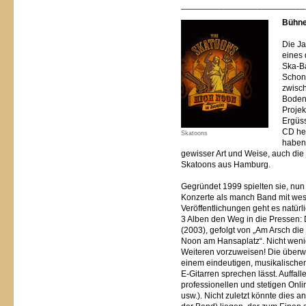
__________________________
Bühne
Die J
eines 
Ska-Ba
Schon
zwisc
Boden
Projek
Ergüss
CD he
Skatoons
haben.
gewisser Art und Weise, auch die
Skatoons aus Hamburg.
Gegründet 1999 spielten sie, nun 
Konzerte als manch Band mit wes
Veröffentlichungen geht es natürl
3 Alben den Weg in die Pressen:
(2003), gefolgt von „Am Arsch di
Noon am Hansaplatz“. Nicht weni
Weiteren vorzuweisen! Die über
einem eindeutigen, musikalischen
E-Gitarren sprechen lässt. Auffal
professionellen und stetigen Onl
usw.). Nicht zuletzt könnte dies 