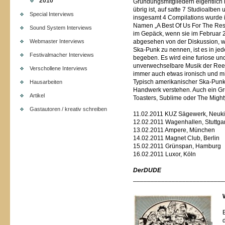
2010
Gründungsmitgliedern eigentlich n
übrig ist, auf satte 7 Studioalbe
Special Interviews
insgesamt 4 Compilations wurde im
Namen „A Best Of Us For The Rest
Sound System Interviews
im Gepäck, wenn sie im Februar 
Webmaster Interviews
abgesehen von der Diskussion, wi
Ska-Punk zu nennen, ist es in jede
Festivalmacher Interviews
begeben. Es wird eine furiose u
unverwechselbare Musik der Reel B
Verschollene Interviews
immer auch etwas ironisch und m
Typisch amerikanischer Ska-Punk 
Hausarbeiten
Handwerk verstehen. Auch ein Gr
Artikel
Toasters, Sublime oder The Migh
Gastautoren / kreativ schreiben
11.02.2011 KUZ Sägewerk, Neuk
12.02.2011 Wagenhallen, Stuttgar
13.02.2011 Ampere, München
14.02.2011 Magnet Club, Berlin
15.02.2011 Grünspan, Hamburg
16.02.2011 Luxor, Köln
DerDUDE
__________________________