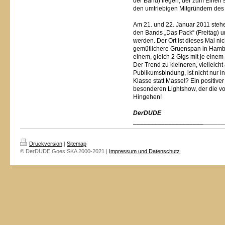
der Band) liegen, der zum Einen 
den umtriebigen Mitgründern des S
Am 21. und 22. Januar 2011 steh
den Bands „Das Pack“ (Freitag) un
werden. Der Ort ist dieses Mal ni
gemütlichere Gruenspan in Hambur
einem, gleich 2 Gigs mit je einem
Der Trend zu kleineren, vielleich
Publikumsbindung, ist nicht nur 
Klasse statt Masse!? Ein positive
besonderen Lightshow, der die v
Hingehen!
DerDUDE
____________________
______
Druckversion
|
Sitemap
© DerDUDE Goes SKA 2000-2021 |
Impressum und Datenschutz