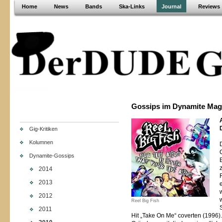
Home
News
Bands
Ska-Links
Journal
Reviews
Gossips im Dynamite Mag
Gig-Kritiken
Kolumnen
Dynamite-Gossips
2014
2013
2012
Reel Big Fish
2011
Hit „Take On Me“ coverten (1996).