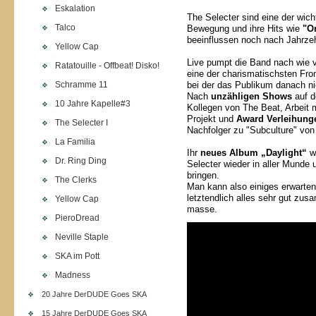
Eskalation
The Selecter sind eine der wic
Talco
Bewegung und ihre Hits wie
"O
beeinflussen noch nach Jahrze
Yellow Cap
Live pumpt die Band nach wie v
Ratatouille - Offbeat! Disko!
eine der charismatischsten Fro
Schramme 11
bei der das Publikum danach ni
Nach
unzähligen Shows
auf d
10 Jahre Kapelle#3
Kollegen von The Beat, Arbeit 
Projekt und
Award Verleihung
The Selecter I
Nachfolger zu "Subculture" vo
La Familia
Ihr
neues Album
„Daylight“
w
Dr. Ring Ding
Selecter wieder in aller Munde
bringen.
The Clerks
Man kann also einiges erwarten
letztendlich alles sehr gut zu
Yellow Cap
masse.
PieroDread
Neville Staple
SKA im Pott
Madness
20 Jahre DerDUDE Goes SKA
15 Jahre DerDUDE Goes SKA