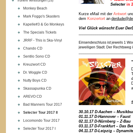
frühere Verlosungen (25)
Selecter
in 
Monkey Beach
Kurze eMail mit der
Antwort
und
Mark Foggo's Skasters
dem
Konzertort
an
derdude@de
Kapelle#3 & Go Monkeys
Viel Glück wünscht Euer De
The Specials Tickets
__________________________
JRRF - This is Ska-Vinyl
Einsendeschluss ist jeweils 1 Wo
jeweiligen Stadt.
Der Rechtsweg i
Chando CD
__________________________
Sentilo Sono CD
Kreuzwort CD
Dr. Woggle CD
T
Nutty Boys CD
Skassapunka CD
AREVO CD
Bad Manners Tour 2017
30.10.17 D-Aachen – Musikbu
Selecter Tour 2017 II
01.11.17 D-Hannover – Faust
Locomondo Tour 2017
02.11.17 D-Nürnberg – Z-Bau
03.11.17 D-Frankfurt – Das Bet
Selecter Tour 2017 I
04.11.17 D-Leipzig – Dynamit