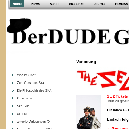
Home
News
Bands
Ska-Links
Journal
Reviews
Verlosung
Was ist SKA?
Zum Geist des Ska
Die Philosophie des SKA
1 x 2 Tickets
Geschichte
Tour zu gewi
Ska-Stile
Ein Interview i
Skankin'
Einfach fol
aktuelle Verlosungen (0)
> Wann ersc