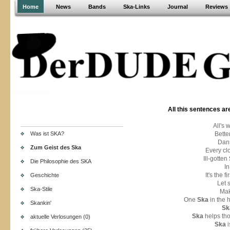
Home
News
Bands
Ska-Links
Journal
Reviews
All this sentences a
All's 
Was ist SKA?
Bette
Dans
Zum Geist des Ska
Every cl
Ill-gotten
Die Philosophie des SKA
I
It's the fi
Geschichte
Let 
Ska-Stile
Ma
One
Ska
in the 
Skankin'
Sk
Ska
helps tho
aktuelle Verlosungen (0)
Ska
i