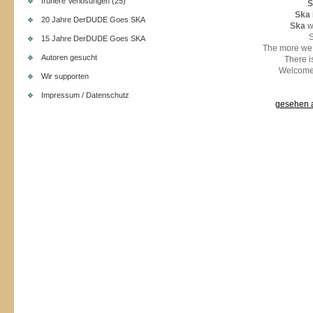
frühere Verlosungen (25)
S
Ska
20 Jahre DerDUDE Goes SKA
Ska
wi
15 Jahre DerDUDE Goes SKA
The more we 
Autoren gesucht
There i
Welcome 
Wir supporten
Impressum / Datenschutz
gesehen a