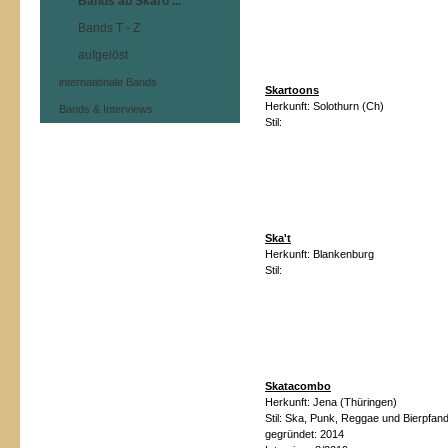
Bands ab Skaro ...
Bands T - Z
aufgelöst
internationale Bands
Skartoons
Herkunft:
Solothurn (Ch)
Bands & Interviews
Stil:
Ska't
Herkunft:
Blankenburg
Stil:
Ska
tacombo
Herkunft:
Jena (Thüringen)
Stil: Ska, Punk, Reggae und Bierpfan
gegründet: 2014