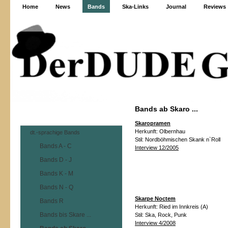
Home
News
Bands
Ska-Links
Journal
Reviews
Bands ab Skaro ...
Skaropramen
Herkunft:
Olbernhau
dt.-sprachige Bands
Stil:
Nordböhmischen Skank n`Roll
Bands A - C
Interview 12/2005
Bands D - J
Bands K - M
Bands N - Q
Skarpe Noctem
Bands R
Herkunft:
Ried im Innkreis (A)
Bands bis Skare ...
Stil:
Ska, Rock, Punk
Interview 4/2008