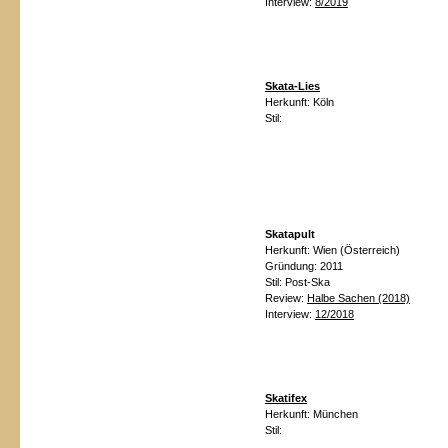
Interview:
8/2019
Skata-Lies
Herkunft:
Köln
Stil:
Skatapult
Herkunft: Wien (Österreich)
Gründung: 2011
Stil: Post-Ska
Review:
Halbe Sachen (2018)
Interview:
12/2018
Skatifex
Herkunft:
München
Stil: