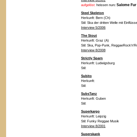
Interview 6/2001
Salome Fu
aufgelöst:
heissen nun
:
Steel Skeleton
Herkunft:
Bern (Ch)
Stil:
Ska der dritten Welle mit Einflü
Interview 5/2006
The Stout
Herkunft:
Graz (A)
Stil:
Ska, Pop-Punk, ReggaeRock'n'Ro
Interview 8/2008
Strictly Sparn
Herkunft:
Ludwigsburg
Stil:
Subito
Herkunft:
Stil:
SubsTanz
Herkunft:
Guben
Stil:
Superkargo
Herkunft:
Leipzig
Stil:
Funky Reggae Musik
Interview 8/2001
Superskank