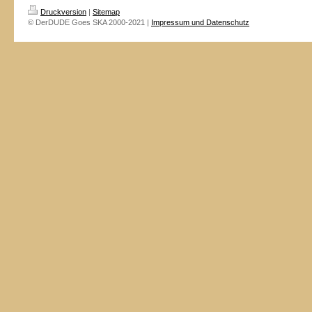
Druckversion
|
Sitemap
© DerDUDE Goes SKA 2000-2021 |
Impressum und Datenschutz