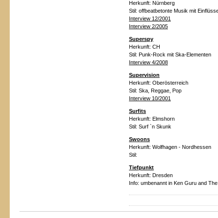
Herkunft:
Nürnberg
Stil:
offbeatbetonte Musik mit Einflüs
Interview 12/2001
Interview 2/2005
Superspy
Herkunft:
CH
Stil:
Punk-Rock mit Ska-Elementen
Interview 4/2008
Supervision
Herkunft:
Oberösterreich
Stil:
Ska, Reggae, Pop
Interview 10/2001
Surfits
Herkunft:
Elmshorn
Stil:
Surf `n Skunk
Swoons
Herkunft:
Wolfhagen - Nordhessen
Stil:
Tiefpunkt
Herkunft:
Dresden
Info:
umbenannt
in
Ken Guru and The