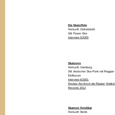
Die Skatoffeln
Herkunft:
Dinkelsbühl
Stil:
Power-Ska
Interview 5/2005
Skatoons
Herkunft:
Hamburg
Stil:
deutscher Ska-Punk mit Reggae-
Einflüssen
Interview 6/2001
Review:
Am Arsch die Räuber, Rotlich
Records 2012
Skatoon Syndikat
Herkunft:
Berlin