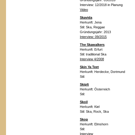
Gründungsjahr: 05/2016
Interview: 12/2018 in Planung
Video
Skavida
Herkunft: Jena
Stil:
Ska, Reggae
Gründungsjahr: 2013
Interview: 09/2015
The Skawalkers
Herkunft:
Erfurt
Stil:
traditional Ska
Interview 4/2008
Skin Ya Teet
Herkunft:
Herdecke, Dortmund
Stil:
SkipIt
Herkunft:
Österreich
Stil:
Skoil
Herkunft:
Kiel
Stil:
Ska, Rock, Ska
Skop
Herkunft:
Elmshorn
Stil:
Interview