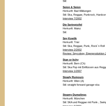
Stil:
Spion & Spion
Herkunft:
Bad Wildungen
Stil:
Ska, Reggae, Punkrock, Hardcor
Interview 7/2002
Die Springtoifel
Herkunft:
Mainz
Stil:
Spy Kowlik
Herkunft:
Trier
Stil:
Ska, Reggae, Punk, Rock`n Roll
Interview 2/2002
Review: Spycology, Eigenproduktion 
Stan or Itchy
Herkunft:
Bern (Ch)
Stil:
Ska Pop mit Einflüssen aus Reg
Interview 1/2007
Steady Rumours
Herkunft:
Wien (A)
Stil:
straight forward garage-ska
Steamy Dumplings
Herkunft:
München
Stil:
SKA und Reggae mit Punk-, Swin