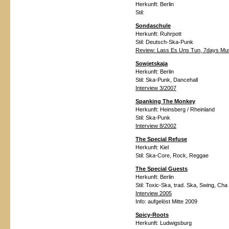
Herkunft:
Berlin
Stil:
Sondaschule
Herkunft:
Ruhrpott
Stil:
Deutsch-Ska-Punk
Review: Lass Es Uns Tun, 7days Mu
Sowjetskaja
Herkunft:
Berlin
Stil:
Ska-Punk, Dancehall
Interview 3/2007
Spanking The Monkey
Herkunft: Heinsberg / Rheinland
Stil:
Ska-Punk
Interview 8/2002
The Special Refuse
Herkunft:
Kiel
Stil:
Ska-Core, Rock, Reggae
The Special Guests
Herkunft:
Berlin
Stil:
Toxic-Ska, trad. Ska,
Swing, Cha
Interview 2005
Info:
aufgelöst Mitte 2009
Spicy-Roots
Herkunft:
Ludwigsburg