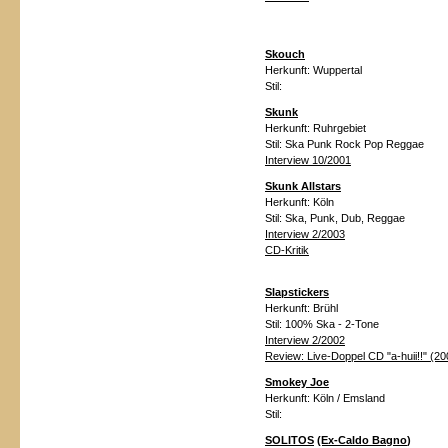
Skouch
Herkunft:
Wuppertal
Stil:
Skunk
Herkunft:
Ruhrgebiet
Stil:
Ska Punk Rock Pop Reggae
Interview 10/2001
Skunk Allstars
Herkunft:
Köln
Stil:
Ska, Punk, Dub, Reggae
Interview 2/2003
CD-Kritik
Slapstickers
Herkunft:
Brühl
Stil:
100% Ska - 2-Tone
Interview 2/2002
Review: Live-Doppel CD "a-huii!!" (2
Smokey Joe
Herkunft:
Köln / Emsland
Stil:
SOLITOS
(Ex-Caldo Bagno
)