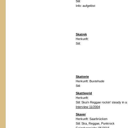
Stil:
Info: aufgelöst
Skatrek
Herkunft:
Stil:
Skatterie
Herkunft:
Buxtehude
Stil:
Skattlegrid
Herkunft:
Stil:
Ska'n Reggae rockin' steady in a 
Interview 11/2004
Skaver
Herkunft: Saarbrücken
Stil:
Ska, Reggae, Punkrock