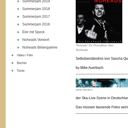
Summerjam 2019
Summerjam 2018
Summerjam 2017
Summerjam 2016
Eier mit Speck
Noheads Vorwort
"Noheads" Ein Photoalbum über
Noheads Bildergalerie
Skinheads
Video / Film
Selbstverständnis von Sascha Qu
Bücher
by Mike Auerbach
Texte
__________________________
www.ska-pics
der Ska-Live-Szene in Deutschl
Das müssen tausende Fotos sein
__________________________