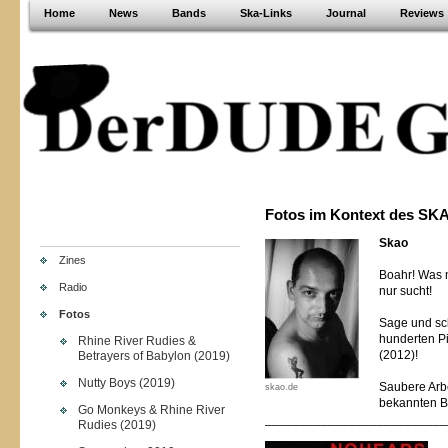
Home
News
Bands
Ska-Links
Journal
Reviews
Fotos im Kontext des SK
Skao
Zines
Boahr! Was m
Radio
nur sucht!
Fotos
Sage und sc
hunderten Pi
Rhine River Rudies &
(2012)!
Betrayers of Babylon (2019)
Nutty Boys (2019)
Saubere Arbe
skao.de
bekannten B
Go Monkeys & Rhine River
__________________________
Rudies (2019)